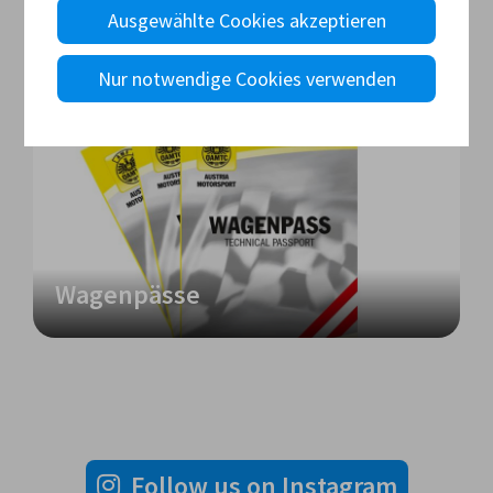
detailliert beschrieben (siehe oben - Download
Ausgewählte Cookies akzeptieren
Reglement Staatsmeisterschaft).
Nur notwendige Cookies verwenden
Wagenpässe
Follow us on Instagram