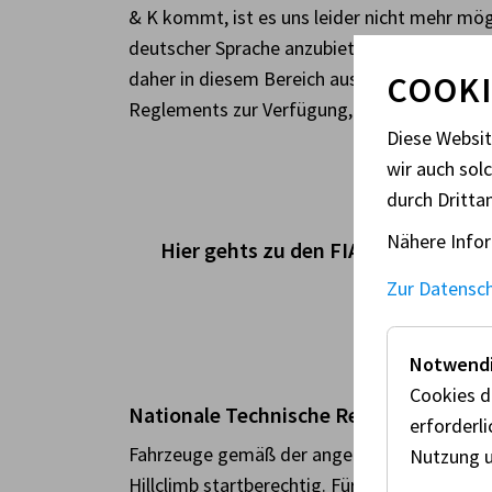
& K kommt, ist es uns leider nicht mehr mög
deutscher Sprache anzubieten. Aus Gründen de
daher in diesem Bereich ausschließlich nur 
COOKI
Reglements zur Verfügung, welche auch unte
Diese Websi
wir auch sol
durch Dritta
Nähere Infor
Hier gehts zu den FIA Anhängen ⇒
Zur Datensc
Notwendi
Cookies d
Nationale Technische Reglements
erforderl
Fahrzeuge gemäß der angeführten Kategorie
Nutzung u
Hillclimb startberechtig. Für diese Fahrzeug