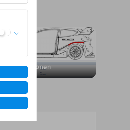
R3/H und H-AMF
Homologationen