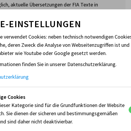
lich, aktuelle Übersetzungen der FIA Texte in
r Rechtssicherheit für alle Betroffenen stellen wir
mehr die englischen/französischen Originaltexte der
E-EINSTELLUNGEN
r fia.com abrufbar sind.
te verwendet Cookies: neben technisch notwendigen Cooki
che, deren Zweck die Analyse von Webseitenzugriffen ist und 
nbieter wie Youtube oder Google gesetzt werden.
mationen finden Sie in unserer Datenschutzerklärung.
FIA Anhang J
hutzerklärung
ge Cookies
ieser Kategorie sind für die Grundfunktionen der Website
Allgemeine Technische
ich. Sie dienen der sicheren und bestimmungsgemäßen
Reglement - E1-AMF
n sind ebenfalls im Bereich
nd sind daher nicht deaktivierbar.
Reglement - E2-SH AMF
e müssen ebenfalls die