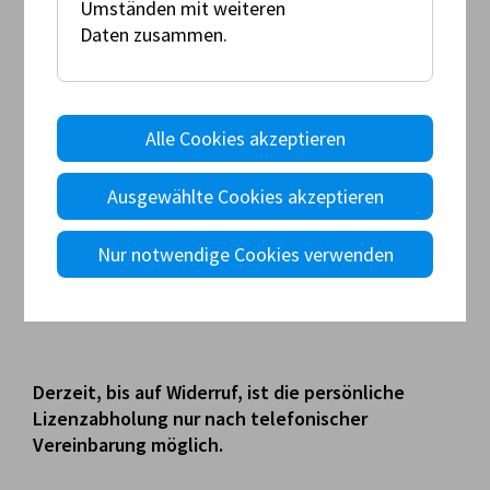
Umständen mit weiteren
Daten zusammen.
Anti Doping Consent Form
Haben Sie weitere Fragen?
Alle Cookies akzeptieren
Ausgewählte Cookies akzeptieren
AMF Lizenzabteilung
Nur notwendige Cookies verwenden
+43 1 71199 - 33000
AMF-LIZENZEN@oeamtc.at
Derzeit, bis auf Widerruf, ist die persönliche
Lizenzabholung nur nach telefonischer
Vereinbarung möglich.