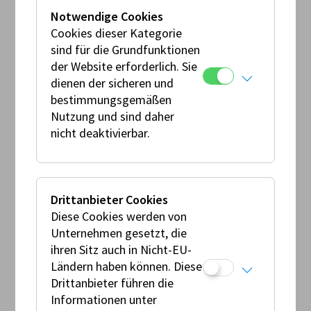
Notwendige Cookies
Cookies dieser Kategorie
sind für die Grundfunktionen
der Website erforderlich. Sie
dienen der sicheren und
bestimmungsgemäßen
Nutzung und sind daher
nicht deaktivierbar.
FIM und FIM Europe Lizenzen
FIM und FIM Europe Lizenzen werden ausschließlich
digital (Print it Home) ausgestellt. Für die
Drittanbieter Cookies
Beantragung nutzen Sie den AMF-Login . Die
Diese Cookies werden von
Beantragung einer FIM/FIM Europe Lizenz ist erst
Unternehmen gesetzt, die
nach der erfolgreichen Einreichung der AMF Lizenz
ihren Sitz auch in Nicht-EU-
möglich. Der Medical Code und das Anti Doping
Ländern haben können. Diese
Form sind hierfür immer erforderlich.
Drittanbieter führen die
Informationen unter