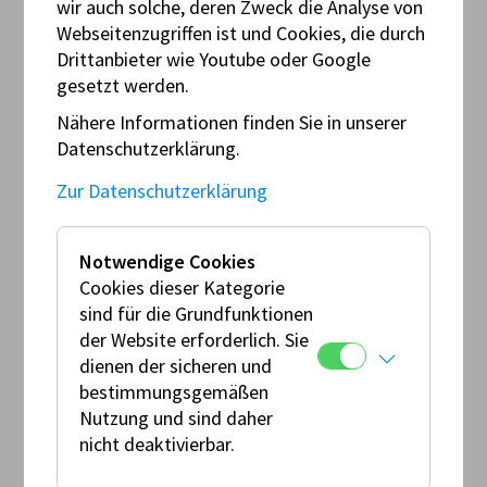
FÜR DEN MOTORRADSPORT
wir auch solche, deren Zweck die Analyse von
Webseitenzugriffen ist und Cookies, die durch
Hier finden Sie alle Informationen zum Mototrrad
Drittanbieter wie Youtube oder Google
Markenpokal.
gesetzt werden.
In diesem Bereich werden die Reglements
(Downloads) jeweils in der aktuellen Fassung
Nähere Informationen finden Sie in unserer
veröffentlicht.
Datenschutzerklärung.
Zur Datenschutzerklärung
Sollten Sie weitere Fragen haben, stehen wir Ihnen
gerne zur Verfügung.
Notwendige Cookies
Cookies dieser Kategorie
sind für die Grundfunktionen
der Website erforderlich. Sie
dienen der sicheren und
bestimmungsgemäßen
Nutzung und sind daher
nicht deaktivierbar.