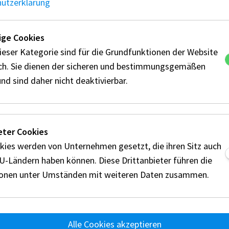
hutzerklärung
ge Cookies
ieser Kategorie sind für die Grundfunktionen der Website
hlreiche Zuschauer trugen zu einem sensationel
ich. Sie dienen der sicheren und bestimmungsgemäßen
nd sind daher nicht deaktivierbar.
dominierte Andreas Buschberger und fuhr mit s
 landeten der Ungar Balasz Suranyi auf Platz zw
cher Rudi Bauer komplettiert.
eter Cookies
e der Yamaha Pilot Jakob Rosenthaler zum Gesa
kies werden von Unternehmen gesetzt, die ihren Sitz auch
sich Sebastian Schnaitmann durch und feierte d
EU-Ländern haben können. Diese Drittanbieter führen die
ionen unter Umständen mit weiteren Daten zusammen.
Alle Cookies akzeptieren