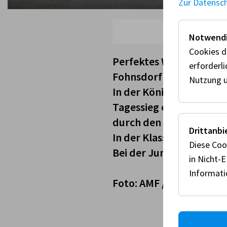
Zur Datensc
Notwendi
Cookies d
Perfektes Wetter und za
erforderl
Fohnsdorf bei.
Nutzung u
In der Königsklasse S1 
Tagessieg ein, dahinter
durch den Oberösterrei
Drittanbi
In der Klasse S3 stürmt
Diese Coo
Bei der Jungend setzte 
in Nicht-
Informat
Foto: AMF / M. Jurtin